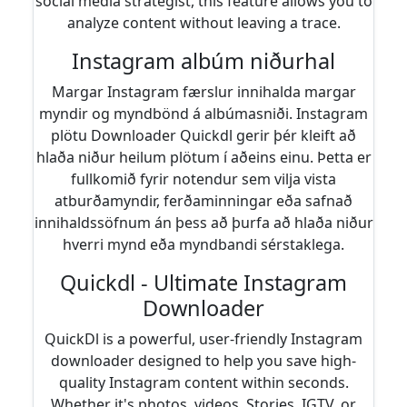
social media strategist, this feature allows you to
analyze content without leaving a trace.
Instagram albúm niðurhal
Margar Instagram færslur innihalda margar
myndir og myndbönd á albúmasniði. Instagram
plötu Downloader Quickdl gerir þér kleift að
hlaða niður heilum plötum í aðeins einu. Þetta er
fullkomið fyrir notendur sem vilja vista
atburðamyndir, ferðaminningar eða safnað
innihaldssöfnum án þess að þurfa að hlaða niður
hverri mynd eða myndbandi sérstaklega.
Quickdl - Ultimate Instagram
Downloader
QuickDl is a powerful, user-friendly Instagram
downloader designed to help you save high-
quality Instagram content within seconds.
Whether it's photos, videos, Stories, IGTV, or