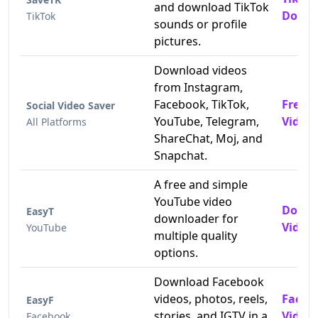
and download TikTok
Downl
TikTok
sounds or profile
pictures.
Download videos
from Instagram,
Facebook, TikTok,
Free 
Social Video Saver
YouTube, Telegram,
Video
All Platforms
ShareChat, Moj, and
Snapchat.
A free and simple
YouTube video
Downl
EasyT
downloader for
Videos
YouTube
multiple quality
options.
Download Facebook
videos, photos, reels,
Faceb
EasyF
stories, and IGTV in a
Video
Facebook