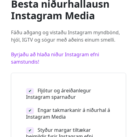
Besta niðurhallausn
Instagram Media
Fáðu aðgang og vistaðu Instagram myndbönd,
hjól, IGTV og sögur með aðeins einum smelli.
Byrjaðu að hlaða niður Instagram efni
samstundis!
Fljótur og áreiðanlegur
✔
Instagram sparnaður
Engar takmarkanir á niðurhal á
✔
Instagram Media
Styður margar tiltækar
✔
heimildir fyrir Instagram efni