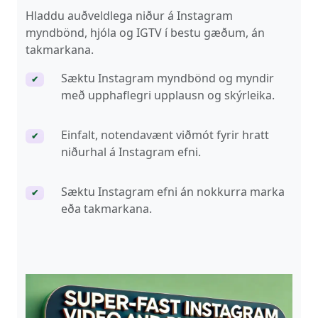
Hladdu auðveldlega niður á Instagram
myndbönd, hjóla og IGTV í bestu gæðum, án
takmarkana.
Sæktu Instagram myndbönd og myndir
✔
með upphaflegri upplausn og skýrleika.
Einfalt, notendavænt viðmót fyrir hratt
✔
niðurhal á Instagram efni.
Sæktu Instagram efni án nokkurra marka
✔
eða takmarkana.