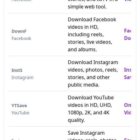
simple web tool.
Download Facebook
videos in HD,
Faceb
DownF
including reels,
Downl
Facebook
stories, live videos,
and albums.
Download Instagram
videos, photos, reels,
Insta
InstS
stories, and other
Saver
Instagram
public media.
Download YouTube
videos in HD, UHD,
Onlin
YTSave
1080p, 2K, and 4K
Video 
YouTube
quality.
Save Instagram