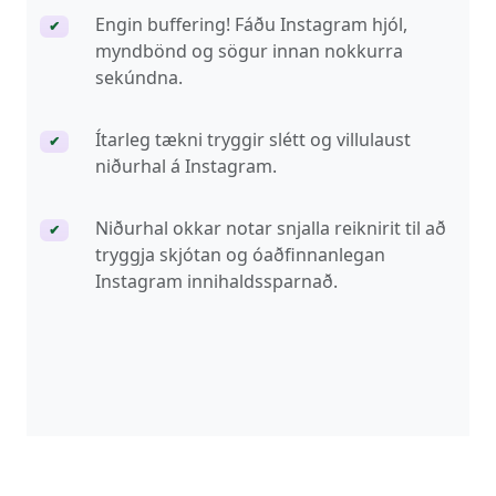
Engin buffering! Fáðu Instagram hjól,
✔
myndbönd og sögur innan nokkurra
sekúndna.
Ítarleg tækni tryggir slétt og villulaust
✔
niðurhal á Instagram.
Niðurhal okkar notar snjalla reiknirit til að
✔
tryggja skjótan og óaðfinnanlegan
Instagram innihaldssparnað.