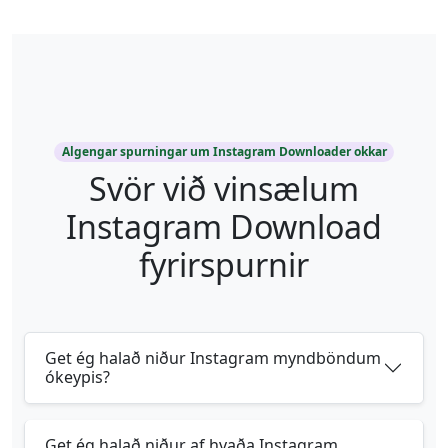
Algengar spurningar um Instagram Downloader okkar
Svör við vinsælum
Instagram Download
fyrirspurnir
Get ég halað niður Instagram myndböndum
ókeypis?
Get ég halað niður af hvaða Instagram