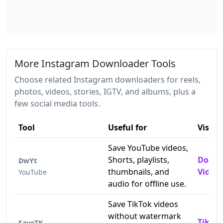
More Instagram Downloader Tools
Choose related Instagram downloaders for reels,
photos, videos, stories, IGTV, and albums, plus a
few social media tools.
Tool
Useful for
Visit
Save YouTube videos,
Shorts, playlists,
Downl
DwYt
thumbnails, and
Videos
YouTube
audio for offline use.
Save TikTok videos
without watermark
TikTo
SaveTK