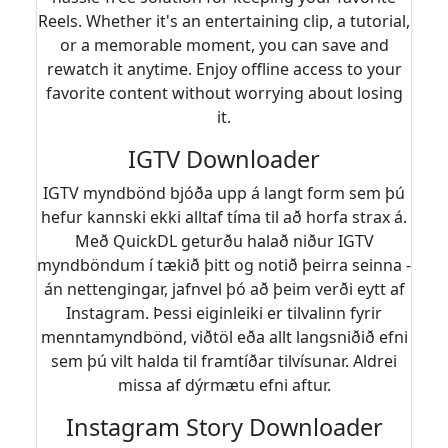
Reels. Whether it's an entertaining clip, a tutorial,
or a memorable moment, you can save and
rewatch it anytime. Enjoy offline access to your
favorite content without worrying about losing
it.
IGTV Downloader
IGTV myndbönd bjóða upp á langt form sem þú
hefur kannski ekki alltaf tíma til að horfa strax á.
Með QuickDL geturðu halað niður IGTV
myndböndum í tækið þitt og notið þeirra seinna -
án nettengingar, jafnvel þó að þeim verði eytt af
Instagram. Þessi eiginleiki er tilvalinn fyrir
menntamyndbönd, viðtöl eða allt langsniðið efni
sem þú vilt halda til framtíðar tilvísunar. Aldrei
missa af dýrmætu efni aftur.
Instagram Story Downloader