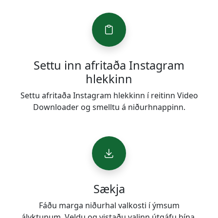
Settu inn afritaða Instagram
hlekkinn
Settu afritaða Instagram hlekkinn í reitinn Video
Downloader og smelltu á niðurhnappinn.
Sækja
Fáðu marga niðurhal valkosti í ýmsum
ályktunum. Veldu og vistaðu valinn útgáfu þína.