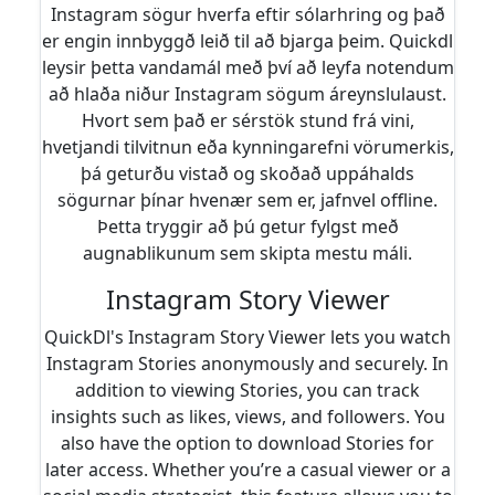
Instagram sögur hverfa eftir sólarhring og það
er engin innbyggð leið til að bjarga þeim. Quickdl
leysir þetta vandamál með því að leyfa notendum
að hlaða niður Instagram sögum áreynslulaust.
Hvort sem það er sérstök stund frá vini,
hvetjandi tilvitnun eða kynningarefni vörumerkis,
þá geturðu vistað og skoðað uppáhalds
sögurnar þínar hvenær sem er, jafnvel offline.
Þetta tryggir að þú getur fylgst með
augnablikunum sem skipta mestu máli.
Instagram Story Viewer
QuickDl's Instagram Story Viewer lets you watch
Instagram Stories anonymously and securely. In
addition to viewing Stories, you can track
insights such as likes, views, and followers. You
also have the option to download Stories for
later access. Whether you’re a casual viewer or a