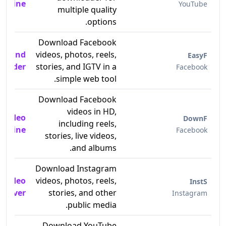
 Online
YouTube
multiple quality
options.
Download Facebook
ls and
videos, photos, reels,
EasyF
loader
stories, and IGTV in a
Facebook
simple web tool.
Download Facebook
videos in HD,
 Video
DownF
including reels,
Online
Facebook
stories, live videos,
and albums.
Download Instagram
 Video
videos, photos, reels,
InstS
Saver
stories, and other
Instagram
public media.
Download YouTube