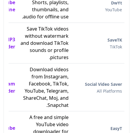
ouTube
Shorts, playlists,
DwYt
 Online
thumbnails, and
YouTube
audio for offline use.
Save TikTok videos
without watermark
nd MP3
SaveTK
and download TikTok
loader
TikTok
sounds or profile
pictures.
Download videos
from Instagram,
tagram
Facebook, TikTok,
Social Video Saver
loader
YouTube, Telegram,
All Platforms
ShareChat, Moj, and
Snapchat.
A free and simple
YouTube video
ouTube
EasyT
downloader for