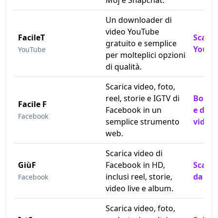
Moj e Snapchat.
Un downloader di
video YouTube
FacileT
Scaric
gratuito e semplice
YouTu
YouTube
per molteplici opzioni
di qualità.
Scarica video, foto,
reel, storie e IGTV di
Bobin
Facile F
Facebook in un
e dow
Facebook
semplice strumento
video
web.
Scarica video di
GiùF
Facebook in HD,
Scaric
inclusi reel, storie,
da Fa
Facebook
video live e album.
Scarica video, foto,