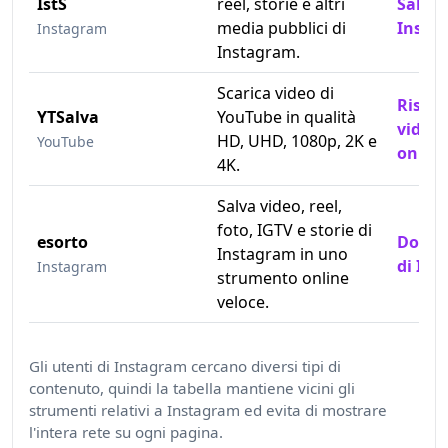
IstS
reel, storie e altri
Salva 
media pubblici di
Insta
Instagram
Instagram.
Scarica video di
Rispar
YTSalva
YouTube in qualità
video
HD, UHD, 1080p, 2K e
YouTube
online
4K.
Salva video, reel,
foto, IGTV e storie di
esorto
Downl
Instagram in uno
di In
Instagram
strumento online
veloce.
Gli utenti di Instagram cercano diversi tipi di
contenuto, quindi la tabella mantiene vicini gli
strumenti relativi a Instagram ed evita di mostrare
l'intera rete su ogni pagina.