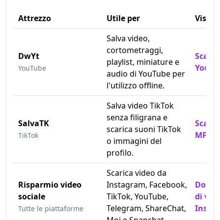
Attrezzo
Utile per
Visita
Salva video,
cortometraggi,
DwYt
Scaric
playlist, miniature e
YouTu
YouTube
audio di YouTube per
l'utilizzo offline.
Salva video TikTok
senza filigrana e
SalvaTK
Scaric
scarica suoni TikTok
MP3 di
TikTok
o immagini del
profilo.
Scarica video da
Risparmio video
Instagram, Facebook,
Downl
sociale
TikTok, YouTube,
di vid
Telegram, ShareChat,
Insta
Tutte le piattaforme